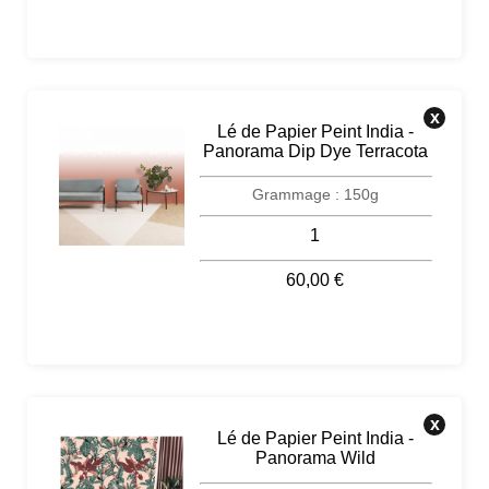
Raccord : 54,8cm
x
Lé de Papier Peint India -
Panorama Dip Dye Terracota
1
60,00 €
Grammage : 150g
x
Lé de Papier Peint India -
Panorama Wild